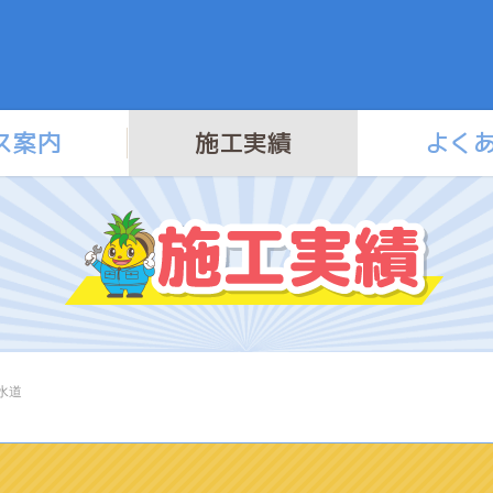
ス案内
施工実績
よく
水道