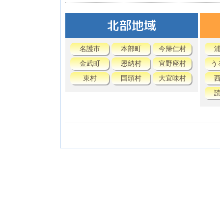
北部地域
名護市
本部町
今帰仁村
金武町
恩納村
宜野座村
う
東村
国頭村
大宜味村