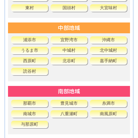
東村
国頭村
大宜味村
中部地域
浦添市
宜野湾市
沖縄市
うるま市
中城村
北中城村
西原町
北谷町
嘉手納町
読谷村
南部地域
那覇市
豊見城市
糸満市
南城市
八重瀬町
南風原町
与那原町