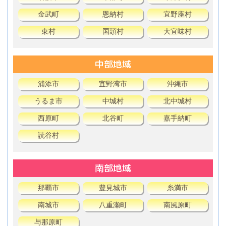
金武町
恩納村
宜野座村
東村
国頭村
大宜味村
中部地域
浦添市
宜野湾市
沖縄市
うるま市
中城村
北中城村
西原町
北谷町
嘉手納町
読谷村
南部地域
那覇市
豊見城市
糸満市
南城市
八重瀬町
南風原町
与那原町