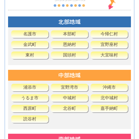
北部地域
名護市
本部町
今帰仁村
金武町
恩納村
宜野座村
東村
国頭村
大宜味村
中部地域
浦添市
宜野湾市
沖縄市
うるま市
中城村
北中城村
西原町
北谷町
嘉手納町
読谷村