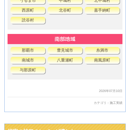
うるま市
中城村
北中城村
西原町
北谷町
嘉手納町
読谷村
南部地域
那覇市
豊見城市
糸満市
南城市
八重瀬町
南風原町
与那原町
2026年07月10日
カテゴリ：
施工実績