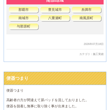
南部地域
那覇市
豊見城市
糸満市
南城市
八重瀬町
南風原町
与那原町
2026年07月18日
カテゴリ：
施工実績
便器つまり
便器つまり
高齢者の方が間違えて尿パッドを流しておりました。
便器を脱着し無事に取り除く事が出来ました。