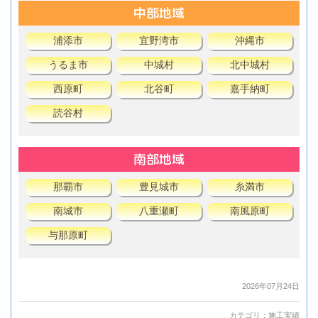
中部地域
浦添市
宜野湾市
沖縄市
うるま市
中城村
北中城村
西原町
北谷町
嘉手納町
読谷村
南部地域
那覇市
豊見城市
糸満市
南城市
八重瀬町
南風原町
与那原町
2026年07月24日
カテゴリ：
施工実績