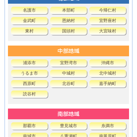
名護市
本部町
今帰仁村
金武町
恩納村
宜野座村
東村
国頭村
大宜味村
中部地域
浦添市
宜野湾市
沖縄市
うるま市
中城村
北中城村
西原町
北谷町
嘉手納町
読谷村
南部地域
那覇市
豊見城市
糸満市
南城市
八重瀬町
南風原町