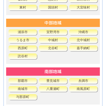
東村
国頭村
大宜味村
中部地域
浦添市
宜野湾市
沖縄市
うるま市
中城村
北中城村
西原町
北谷町
嘉手納町
読谷村
南部地域
那覇市
豊見城市
糸満市
南城市
八重瀬町
南風原町
与那原町