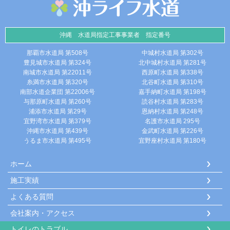
沖縄 水道局指定工事事業者 指定番号
那覇市水道局 第508号
中城村水道局 第302号
豊見城市水道局 第324号
北中城村水道局 第281号
南城市水道局 第22011号
西原町水道局 第338号
糸満市水道局 第320号
北谷町水道局 第310号
南部水道企業団 第22006号
嘉手納町水道局 第198号
与那原町水道局 第260号
読谷村水道局 第283号
浦添市水道局 第29号
恩納村水道局 第248号
宜野湾市水道局 第379号
名護市水道局 295号
沖縄市水道局 第439号
金武町水道局 第226号
うるま市水道局 第495号
宜野座村水道局 第180号
ホーム
施工実績
よくある質問
会社案内・アクセス
トイレのトラブル