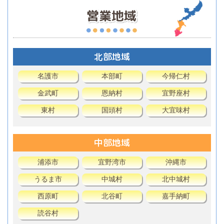
北部地域
名護市
本部町
今帰仁村
金武町
恩納村
宜野座村
東村
国頭村
大宜味村
中部地域
浦添市
宜野湾市
沖縄市
うるま市
中城村
北中城村
西原町
北谷町
嘉手納町
読谷村