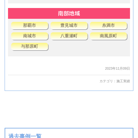
南部地域
那覇市
豊見城市
糸満市
南城市
八重瀬町
南風原町
与那原町
2023年11月09日
カテゴリ：
施工実績
過去事例一覧