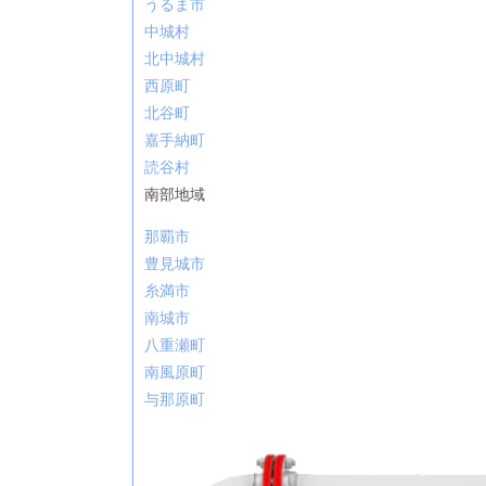
うるま市
中城村
北中城村
西原町
北谷町
嘉手納町
読谷村
南部地域
那覇市
豊見城市
糸満市
南城市
八重瀬町
南風原町
与那原町