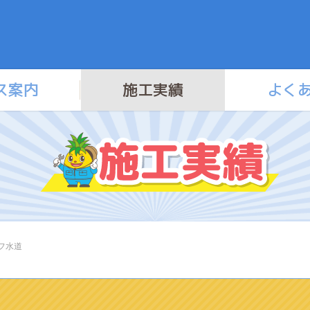
ス案内
施工実績
よく
イフ水道