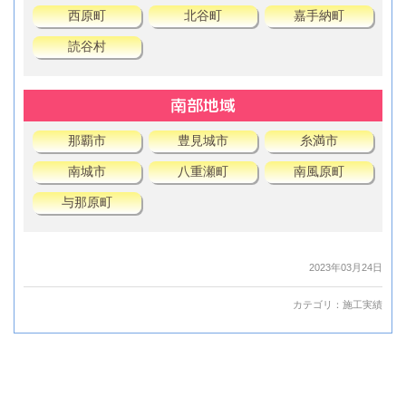
西原町
北谷町
嘉手納町
読谷村
南部地域
那覇市
豊見城市
糸満市
南城市
八重瀬町
南風原町
与那原町
2023年03月24日
カテゴリ：
施工実績