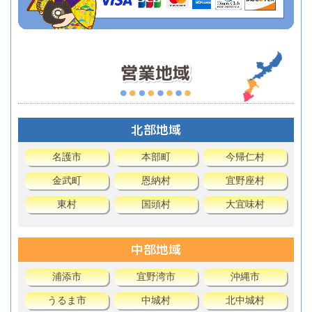
北部地域
名護市
本部町
今帰仁村
金武町
恩納村
宜野座村
東村
国頭村
大宜味村
中部地域
浦添市
宜野湾市
沖縄市
うるま市
中城村
北中城村