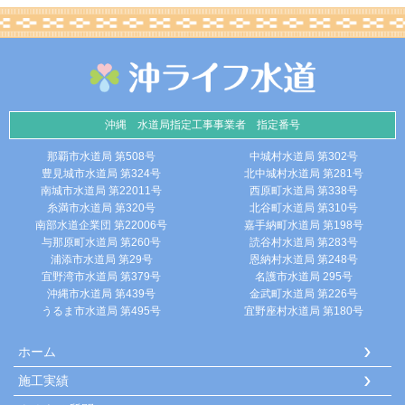
沖縄 水道局指定工事事業者 指定番号
那覇市水道局 第508号
中城村水道局 第302号
豊見城市水道局 第324号
北中城村水道局 第281号
南城市水道局 第22011号
西原町水道局 第338号
糸満市水道局 第320号
北谷町水道局 第310号
南部水道企業団 第22006号
嘉手納町水道局 第198号
与那原町水道局 第260号
読谷村水道局 第283号
浦添市水道局 第29号
恩納村水道局 第248号
宜野湾市水道局 第379号
名護市水道局 295号
沖縄市水道局 第439号
金武町水道局 第226号
うるま市水道局 第495号
宜野座村水道局 第180号
ホーム
施工実績