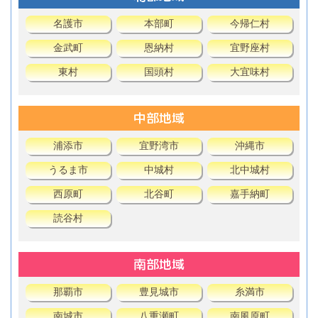
名護市
本部町
今帰仁村
金武町
恩納村
宜野座村
東村
国頭村
大宜味村
中部地域
浦添市
宜野湾市
沖縄市
うるま市
中城村
北中城村
西原町
北谷町
嘉手納町
読谷村
南部地域
那覇市
豊見城市
糸満市
南城市
八重瀬町
南風原町