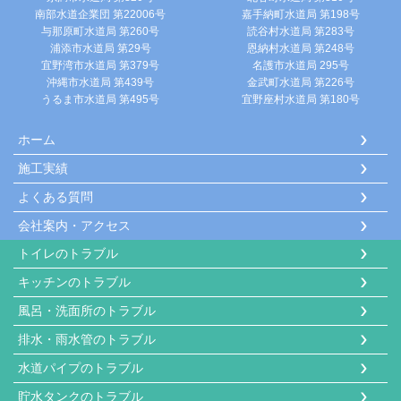
南部水道企業団 第22006号
嘉手納町水道局 第198号
与那原町水道局 第260号
読谷村水道局 第283号
浦添市水道局 第29号
恩納村水道局 第248号
宜野湾市水道局 第379号
名護市水道局 295号
沖縄市水道局 第439号
金武町水道局 第226号
うるま市水道局 第495号
宜野座村水道局 第180号
ホーム
施工実績
よくある質問
会社案内・アクセス
トイレのトラブル
キッチンのトラブル
風呂・洗面所のトラブル
排水・雨水管のトラブル
水道パイプのトラブル
貯水タンクのトラブル