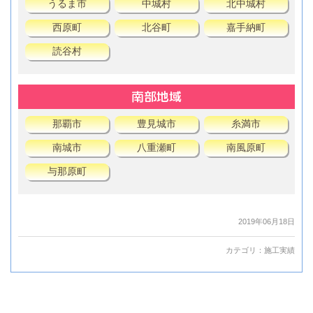
うるま市
中城村
北中城村
西原町
北谷町
嘉手納町
読谷村
南部地域
那覇市
豊見城市
糸満市
南城市
八重瀬町
南風原町
与那原町
2019年06月18日
カテゴリ：
施工実績