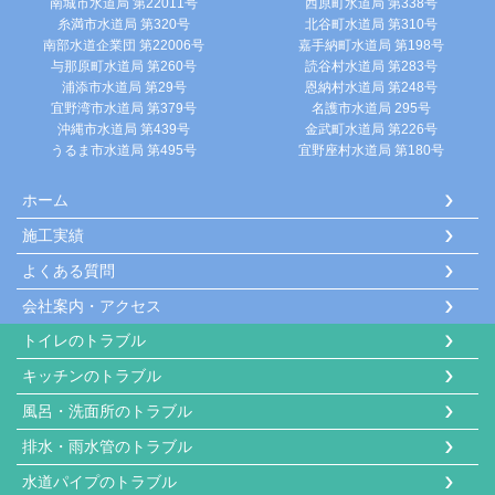
南城市水道局 第22011号
西原町水道局 第338号
糸満市水道局 第320号
北谷町水道局 第310号
南部水道企業団 第22006号
嘉手納町水道局 第198号
与那原町水道局 第260号
読谷村水道局 第283号
浦添市水道局 第29号
恩納村水道局 第248号
宜野湾市水道局 第379号
名護市水道局 295号
沖縄市水道局 第439号
金武町水道局 第226号
うるま市水道局 第495号
宜野座村水道局 第180号
ホーム
施工実績
よくある質問
会社案内・アクセス
トイレのトラブル
キッチンのトラブル
風呂・洗面所のトラブル
排水・雨水管のトラブル
水道パイプのトラブル