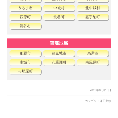
うるま市
中城村
北中城村
西原町
北谷町
嘉手納町
読谷村
南部地域
那覇市
豊見城市
糸満市
南城市
八重瀬町
南風原町
与那原町
2019年06月10日
カテゴリ：
施工実績