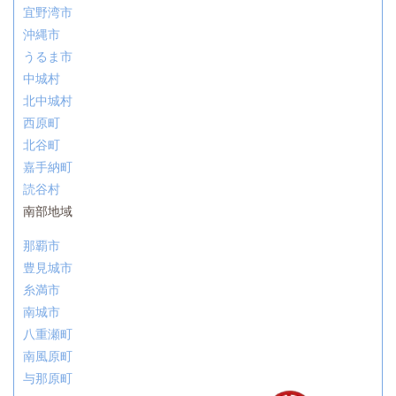
宜野湾市
沖縄市
うるま市
中城村
北中城村
西原町
北谷町
嘉手納町
読谷村
南部地域
那覇市
豊見城市
糸満市
南城市
八重瀬町
南風原町
与那原町