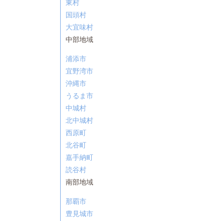
東村
国頭村
大宜味村
中部地域
浦添市
宜野湾市
沖縄市
うるま市
中城村
北中城村
西原町
北谷町
嘉手納町
読谷村
南部地域
那覇市
豊見城市