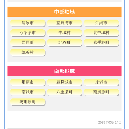
中部地域
浦添市
宜野湾市
沖縄市
うるま市
中城村
北中城村
西原町
北谷町
嘉手納町
読谷村
南部地域
那覇市
豊見城市
糸満市
南城市
八重瀬町
南風原町
与那原町
2025年03月14日