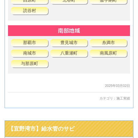
西原町
北谷町
嘉手納町
読谷村
南部地域
那覇市
豊見城市
糸満市
南城市
八重瀬町
南風原町
与那原町
2025年03月02日
カテゴリ：
施工実績
【宜野湾市】給水管のサビ