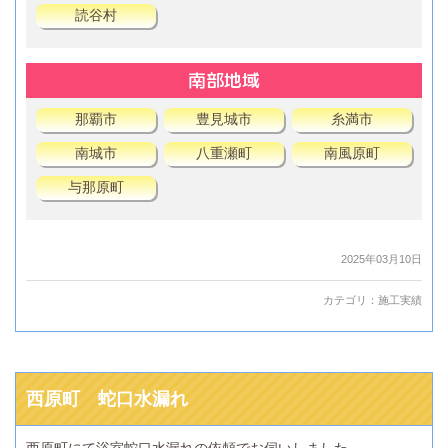
読谷村
南部地域
那覇市
豊見城市
糸満市
南城市
八重瀬町
南風原町
与那原町
2025年03月10日
カテゴリ：
施工実績
西原町 蛇口水漏れ
西原町にて浴室蛇口水漏れの依頼でお伺いしました。