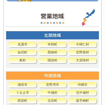
北部地域
名護市
本部町
今帰仁村
金武町
恩納村
宜野座村
東村
国頭村
大宜味村
中部地域
浦添市
宜野湾市
沖縄市
うるま市
中城村
北中城村
西原町
北谷町
嘉手納町