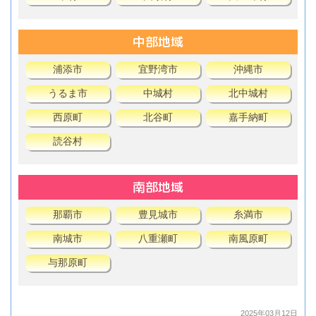
中部地域
浦添市
宜野湾市
沖縄市
うるま市
中城村
北中城村
西原町
北谷町
嘉手納町
読谷村
南部地域
那覇市
豊見城市
糸満市
南城市
八重瀬町
南風原町
与那原町
2025年03月12日