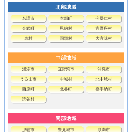
北部地域
名護市
本部町
今帰仁村
金武町
恩納村
宜野座村
東村
国頭村
大宜味村
中部地域
浦添市
宜野湾市
沖縄市
うるま市
中城村
北中城村
西原町
北谷町
嘉手納町
読谷村
南部地域
那覇市
豊見城市
糸満市