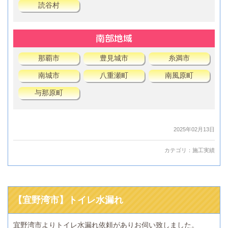
読谷村
南部地域
那覇市
豊見城市
糸満市
南城市
八重瀬町
南風原町
与那原町
2025年02月13日
カテゴリ：
施工実績
【宜野湾市】トイレ水漏れ
宜野湾市よりトイレ水漏れ依頼がありお伺い致しました。