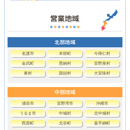
北部地域
名護市
本部町
今帰仁村
金武町
恩納村
宜野座村
東村
国頭村
大宜味村
中部地域
浦添市
宜野湾市
沖縄市
うるま市
中城村
北中城村
西原町
北谷町
嘉手納町