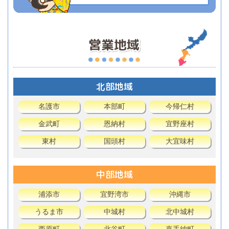
北部地域
名護市
本部町
今帰仁村
金武町
恩納村
宜野座村
東村
国頭村
大宜味村
中部地域
浦添市
宜野湾市
沖縄市
うるま市
中城村
北中城村