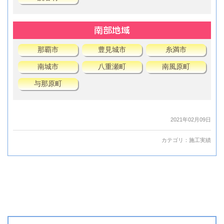
南部地域
那覇市
豊見城市
糸満市
南城市
八重瀬町
南風原町
与那原町
2021年02月09日
カテゴリ：
施工実績