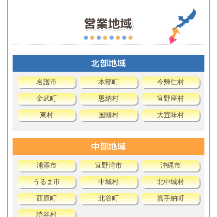
北部地域
名護市
本部町
今帰仁村
金武町
恩納村
宜野座村
東村
国頭村
大宜味村
中部地域
浦添市
宜野湾市
沖縄市
うるま市
中城村
北中城村
西原町
北谷町
嘉手納町
読谷村